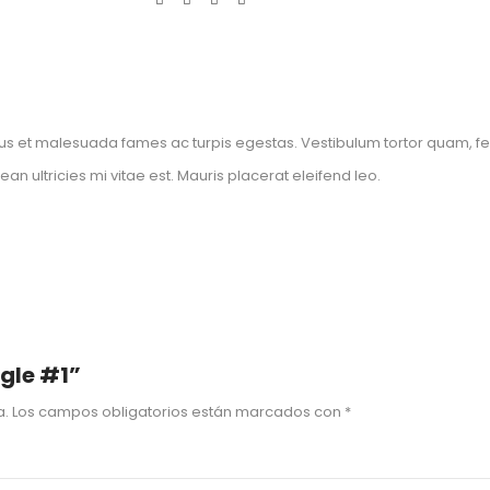
us et malesuada fames ac turpis egestas. Vestibulum tortor quam, feugi
 ultricies mi vitae est. Mauris placerat eleifend leo.
ngle #1”
a.
Los campos obligatorios están marcados con
*