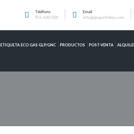
Teléfono
Email
955 630 509
info@grupofridex.com
ETIQUETA ECO GAS GLP/GNC
PRODUCTOS
POST-VENTA
ALQUILE