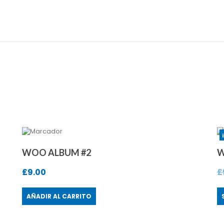
WOO ALBUM #2
W
£
9.00
£
AÑADIR AL CARRITO