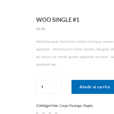
WOO SINGLE #1
£
3.00
Pellentesque habitant morbi tristique sene
egestas. Vestibulum tortor quam, feugiat vit
eu libero sit amet quam egestas semper. Aen
eleifend leo.
Woo
Single
Añadir al carrito
#1
cantidad
Categorías:
,
Cargo Package
Singles