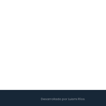
r a medio plazo, y alquiler a largo plazo o renting.
Desarrollado por Luismi Ríos.