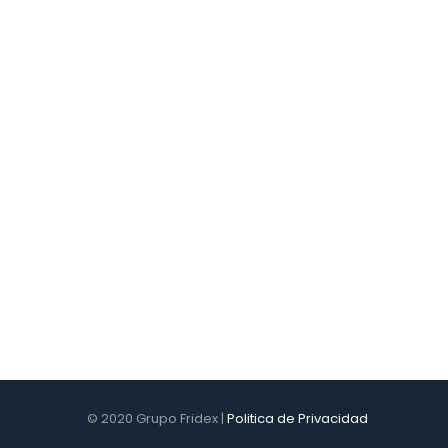
En Grupo Fridex ofrecemos la posibilidad de alquilar n
Llámenos y consulte nuestros vehículos
y opciones
© 2020 Grupo Fridex |
Politica de Privacidad