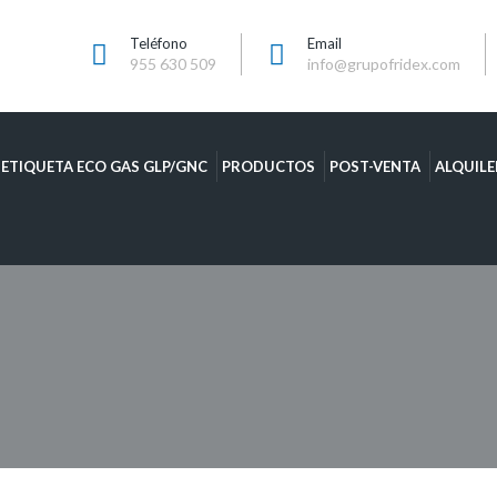
Teléfono
Email
955 630 509
info@grupofridex.com
ETIQUETA ECO GAS GLP/GNC
PRODUCTOS
POST-VENTA
ALQUILE